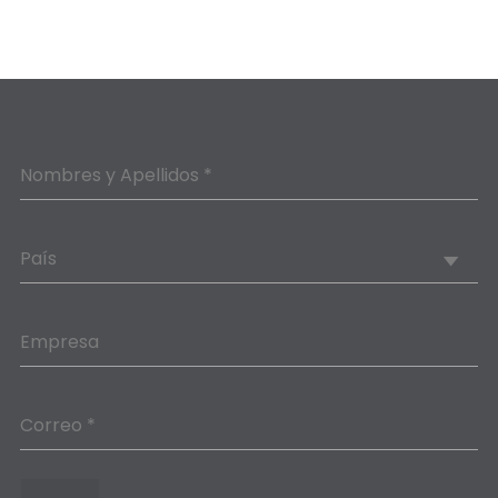
Nombres y Apellidos *
País
Empresa
Correo *