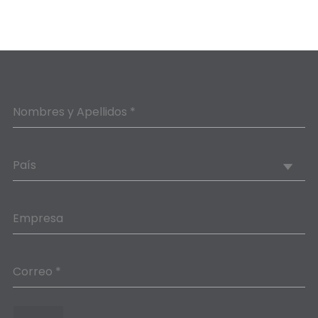
Nombres y Apellidos *
País
Empresa
Correo *