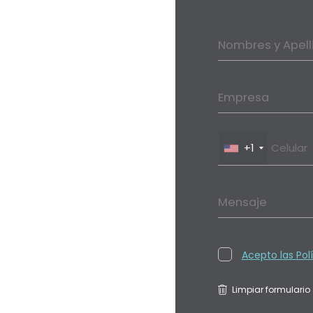
Nombres y Apell
Empresa
+1
Mensaje
Acepto las Pol
Limpiar formulario