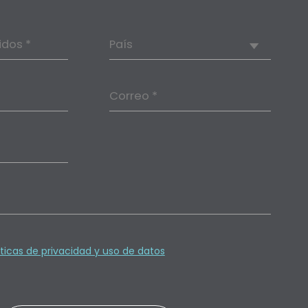
idos *
País
Correo *
íticas de privacidad y uso de datos