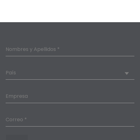
Nombres y Apellidos *
País
Empresa
Correo *