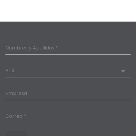
Nombres y Apellidos *
País
Empresa
Correo *