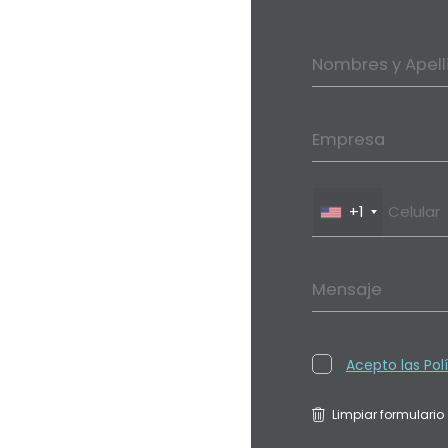
Nombres y Apell
Empresa
+1
Mensaje
Acepto las Pol
Limpiar formulario