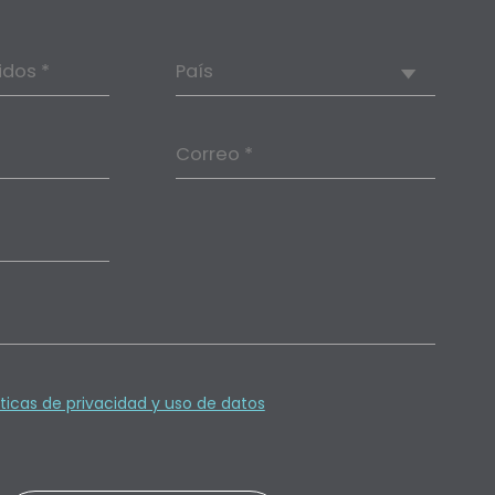
idos *
País
Correo *
íticas de privacidad y uso de datos