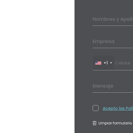
Nombres y Apell
Empresa
+1
Mensaje
Acepto las Pol
Limpiar formulario