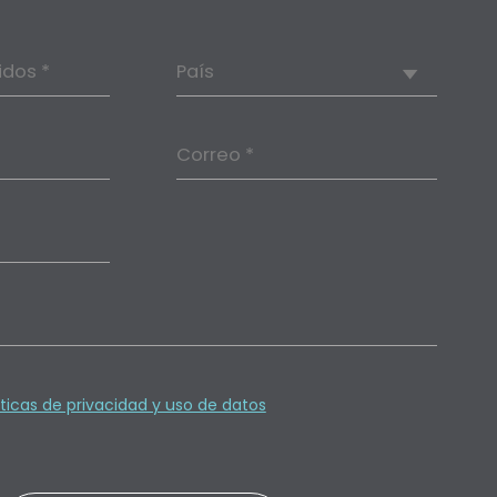
idos *
País
Correo *
íticas de privacidad y uso de datos