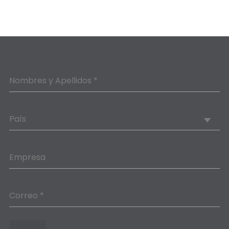
Nombres y Apellidos *
País
Empresa
Correo *