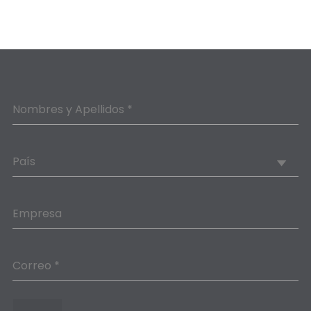
Nombres y Apellidos *
País
Empresa
Correo *