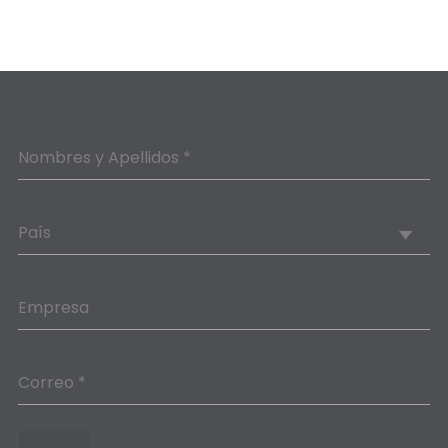
Nombres y Apellidos *
País
Empresa
Correo *