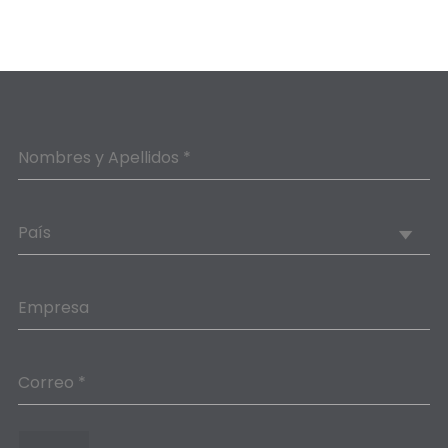
Nombres y Apellidos *
País
Empresa
Correo *