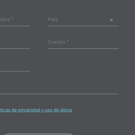
idos *
País
Correo *
íticas de privacidad y uso de datos