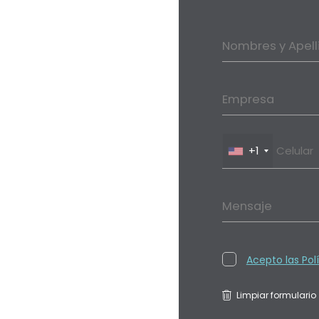
Nombres y Apell
Empresa
+1
Mensaje
Acepto las Pol
Limpiar formulario