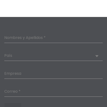
Nombres y Apellidos *
País
Empresa
Correo *