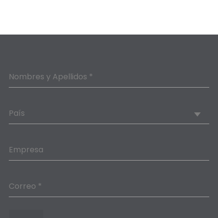
Nombres y Apellidos *
País
Empresa
Correo *