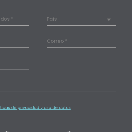
idos *
País
Correo *
íticas de privacidad y uso de datos