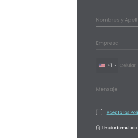
Nombres y Apell
Empresa
+1
Mensaje
Acepto las Pol
Limpiar formulario