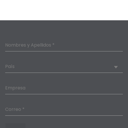
Nombres y Apellidos *
País
Empresa
Correo *