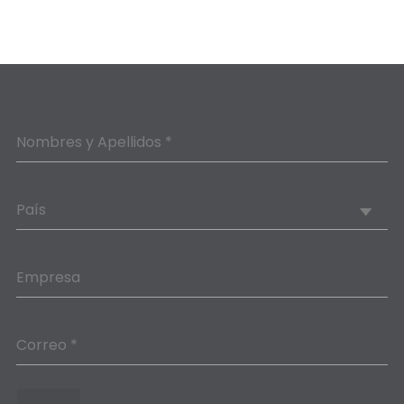
Nombres y Apellidos *
País
Empresa
Correo *