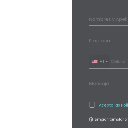
Nombres y Apell
Empresa
+1
Mensaje
Acepto las Pol
Limpiar formulario