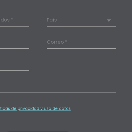
idos *
País
Correo *
íticas de privacidad y uso de datos