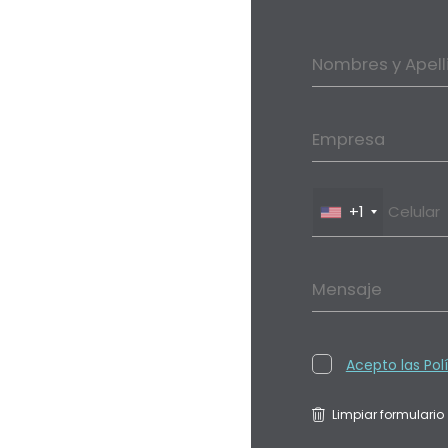
Nombres y Apell
Empresa
+1
Mensaje
Acepto las Pol
Limpiar formulario