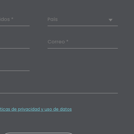
idos *
País
Correo *
íticas de privacidad y uso de datos