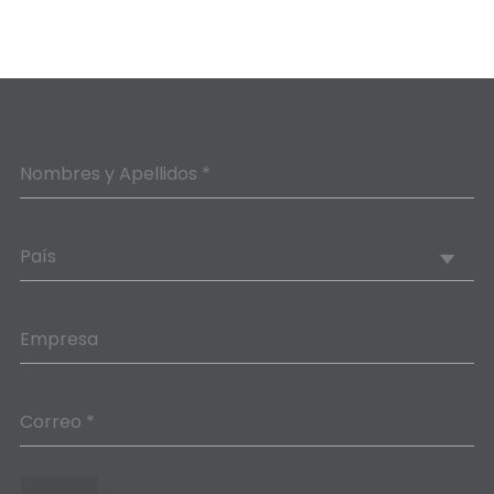
Nombres y Apellidos *
País
Empresa
Correo *