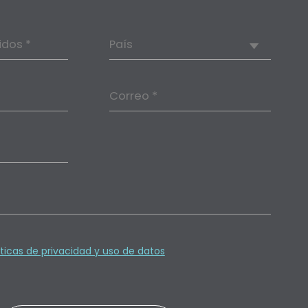
idos *
País
Correo *
íticas de privacidad y uso de datos