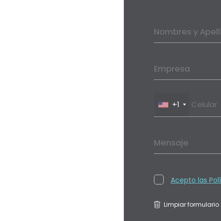
Nombres y Apell
Empresa
+1
Mensaje
Acepto las Pol
Limpiar formulario