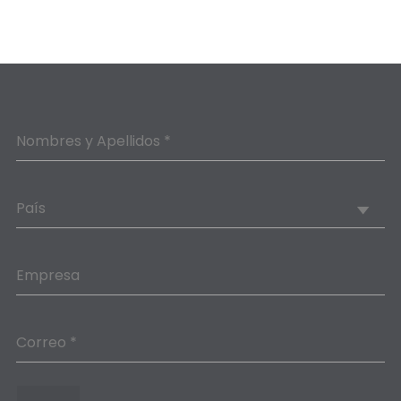
Nombres y Apellidos *
País
Empresa
Correo *