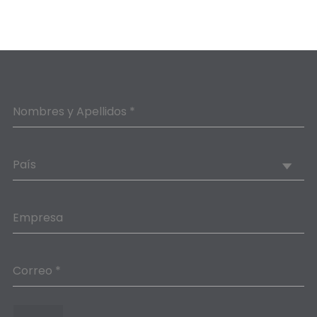
Nombres y Apellidos *
País
Empresa
Correo *