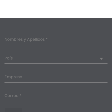
Nombres y Apellidos *
País
Empresa
Correo *