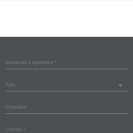
Nombres y Apellidos *
País
Empresa
Correo *