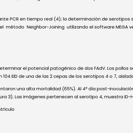
e PCR en tiempo real (4); la determinación de serotipos se
 el método Neighbor-Joining utilizando el software MEGA ve
 determinar el potencial patogénico de dos FAdV. Los pollos 
 104 EID de una de las 2 cepas de los serotipos 4 o 7, aislad
taron una alta mortalidad (65%). Al 4º día post-inoculación,
gura 3). Las imágenes pertenecen al serotipo 4, muestra ID-
trículo