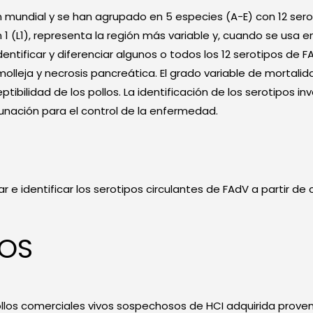
n mundial y se han agrupado en 5 especies (A-E) con 12 serot
1 (L1), representa la región más variable y, cuando se usa e
identificar y diferenciar algunos o todos los 12 serotipos de
molleja y necrosis pancreática. El grado variable de mortalid
tibilidad de los pollos. La identificación de los serotipos inv
cunación para el control de la enfermedad.
lar e identificar los serotipos circulantes de FAdV a partir d
DOS
pollos comerciales vivos sospechosos de HCI adquirida prov