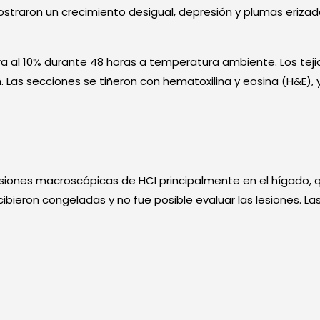
ostraron un crecimiento desigual, depresión y plumas erizad
ra al 10% durante 48 horas a temperatura ambiente. Los tejid
 Las secciones se tiñeron con hematoxilina y eosina (H&E), 
iones macroscópicas de HCI principalmente en el hígado, q
recibieron congeladas y no fue posible evaluar las lesiones.