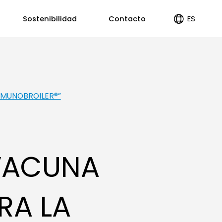
ES
Sostenibilidad
Contacto
EN
PT
NMUNOBROILER®”
 VACUNA
RA LA