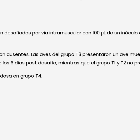
on desafiados por vía intramuscular con 100 µL de un inócul
ron ausentes. Las aves del grupo T3 presentaron un ave mue
a los 6 días post desafío, mientras que el grupo T1 y T2 no 
rdosa en grupo T4.